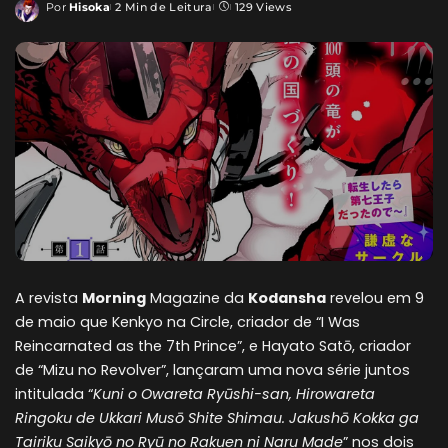
Por
Hisoka
2 Min de Leitura
129 Views
Posted
by
A revista
Morning
Magazine da
Kodansha
revelou em 9
de maio que Kenkyo na Circle, criador de “I Was
Reincarnated as the 7th Prince”, e Hayato Satō, criador
de “Mizu no Revolver”, lançaram uma nova série juntos
intitulada “
Kuni o Owareta Ryūshi-san, Hirowareta
Ringoku de Ukkari Musō Shite Shimau. Jakushō Kokka ga
Tairiku Saikyō no Ryū no Rakuen ni Naru Made
” nos dois