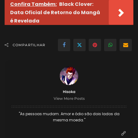
Confira Também:
Black Clover:
Data Oficial de Retorno do Mangá
é Revelada
COMPARTILHAR
Hisoka
View More Posts
"As pessoas mudam. Amor e ódio são dois lados da
mesma moeda."