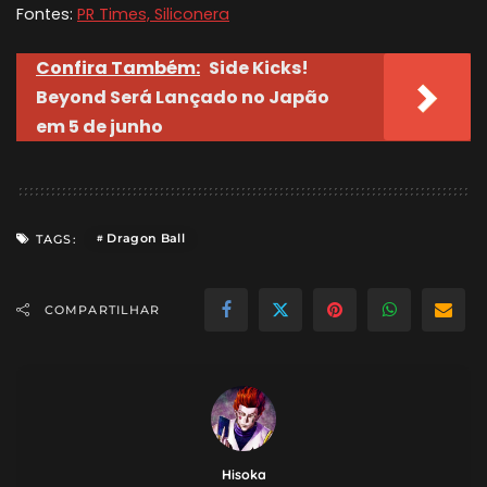
Fontes:
PR Times, Siliconera
Confira Também:
Side Kicks!
Beyond Será Lançado no Japão
em 5 de junho
Dragon Ball
TAGS:
COMPARTILHAR
Hisoka