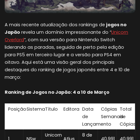
A mais recente atualização dos rankings de
jogos no
Japão
revela um domínio impressionante do “
Unicorn
Overlord
“, com sua versão para Nintendo Switch
liderando as paradas, seguida de perto pela edição
para PS5 em terceiro lugar e a versão para PS4 em
oitavo. Aqui está uma visão geral dos principais
destaques do ranking de jogos japonês entre 4 e 10 de
março:
Ranking de Jogos no Japão: 4 a 10 de Março
Posição
Sistema
Título
Editora
Data
Cópias
Total
de
Semanais
de
Lançamento
Cópias
Unicorn
8 de
1
NSw
Atlus
40,991
40,991