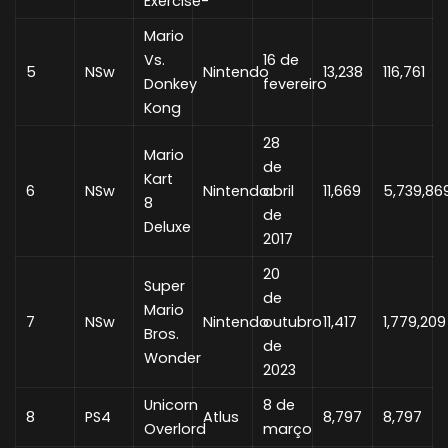
Exercise-
Mario
Vs.
16 de
5
NSw
Nintendo
13,238
116,761
Donkey
fevereiro
Kong
28
Mario
de
Kart
6
NSw
Nintendo
abril
11,669
5,739,86
8
de
Deluxe
2017
20
Super
de
Mario
7
NSw
Nintendo
outubro
11,417
1,779,209
Bros.
de
Wonder
2023
Unicorn
8 de
8
PS4
Atlus
8,797
8,797
Overlord
março