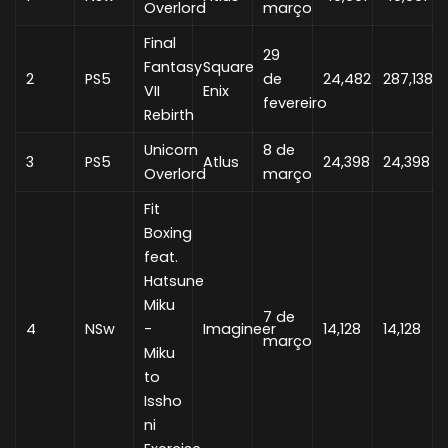
Overlord
março
Final
29
Fantasy
Square
2
PS5
de
24,482
287,138
VII
Enix
fevereiro
Rebirth
Unicorn
8 de
3
PS5
Atlus
24,398
24,398
Overlord
março
Fit
Boxing
feat.
Hatsune
Miku
7 de
4
NSw
-
Imagineer
14,128
14,128
março
Miku
to
Issho
ni