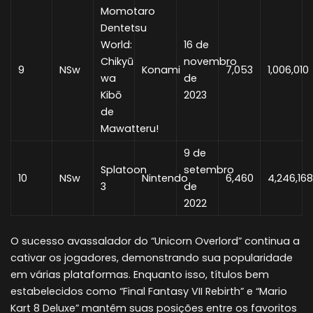
Momotaro
Dentetsu
World:
16 de
Chikyū
novembro
9
NSw
Konami
7,053
1,006,010
wa
de
Kibō
2023
de
Mawatteru!
9 de
Splatoon
setembro
10
NSw
Nintendo
6,460
4,246,168
3
de
2022
O sucesso avassalador do “Unicorn Overlord” continua a
cativar os jogadores, demonstrando sua popularidade
em várias plataformas. Enquanto isso, títulos bem
estabelecidos como “Final Fantasy VII Rebirth” e “Mario
Kart 8 Deluxe” mantêm suas posições entre os favoritos