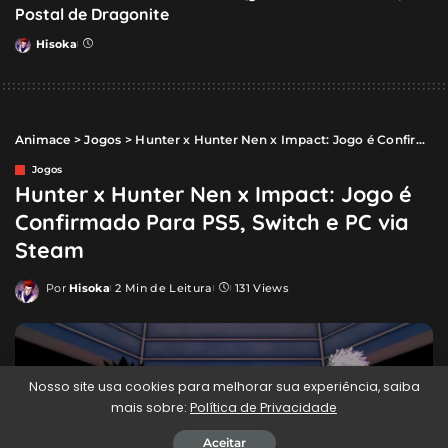
Postal de Dragonite
Hisoka
Posted
by
Animace
>
Jogos
>
Hunter x Hunter Nen x Impact: Jogo é Confirmado Para PS5, Switch e PC via Steam
Jogos
Hunter x Hunter Nen x Impact: Jogo é
Confirmado Para PS5, Switch e PC via
Steam
Por
Hisoka
2 Min de Leitura
131 Views
Posted
by
Nosso site usa cookies para melhorar sua experiência, saiba
mais sobre:
Política de Privacidade
Aceitar