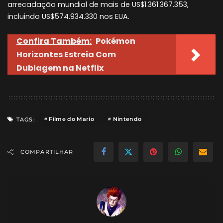
arrecadação mundial de mais de US$1.361.367.353,
incluindo US$574.934.330 nos EUA.
Confira Também:
Pokémon
Horizontes Estreia Com
Dublagem na Netflix
Filme do Mario
Nintendo
TAGS:
COMPARTILHAR