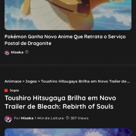
Pokémon Ganha Novo Anime Que Retrata o Serviço
Postal de Dragonite
Hisoka
Posted
by
Animace
>
Jogos
>
Toushiro Hitsugaya Brilha em Novo Trailer de Bleach: Rebirth of Souls
Jogos
Toushiro Hitsugaya Brilha em Novo
Trailer de Bleach: Rebirth of Souls
Por
Hisoka
1 Min de Leitura
357 Views
Posted
by