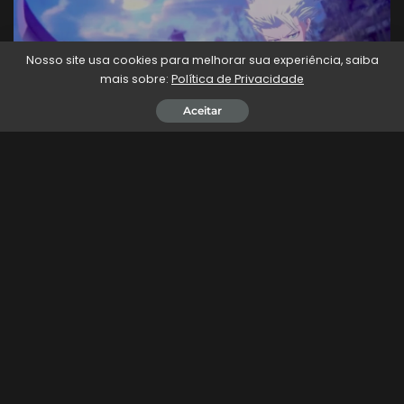
Nosso site usa cookies para melhorar sua experiência, saiba
mais sobre:
Política de Privacidade
Aceitar
Depois de Rangiku Matsumoto, agora é a vez do capitão
do 10º esquadrão,
Toushiro Hitsugaya
, roubar os
holofotes! O jogo
Bleach: Rebirth of Souls
acaba de
lançar um novo trailer, desta vez destacando o icônico
personagem. Confira abaixo o trailer legendado de
Toushiro Hitsugaya:
Bleach: Rebirth of Souls – Trailer de Toushiro