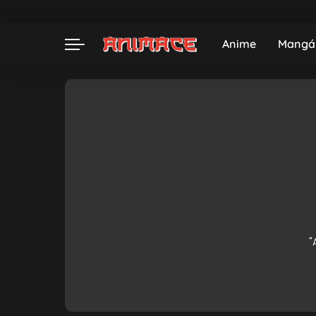
Anime
Mangá
"