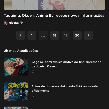
Tadaima, Okaeri: Anime BL recebe novas informações
Hisoka
Posted
by
…
1
18
19
20
Últimas Atualizações
Gege Akutami explica motivo do final apressado
de Jujutsu Kaisen
Anime de Unmei no Makimodo Shi é anunciado
oficialmente