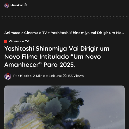
Hisoka
Posted
by
Animace
>
Cinema e TV
>
Yoshitoshi Shinomiya Vai Dirigir um Novo Filme Intitulado “Um Novo Amanhecer” Para 2025.
Cinema e TV
Yoshitoshi Shinomiya Vai Dirigir um
Novo Filme Intitulado “Um Novo
Amanhecer” Para 2025.
Por
Hisoka
2 Min de Leitura
133 Views
Posted
by