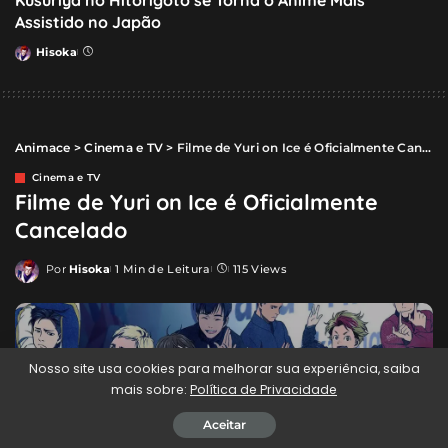
Kusuriya no Hitorigoto se Torna o Anime Mais
Assistido no Japão
Hisoka
Posted
by
Animace
>
Cinema e TV
>
Filme de Yuri on Ice é Oficialmente Cancelado
Cinema e TV
Filme de Yuri on Ice é Oficialmente
Cancelado
Por
Hisoka
1 Min de Leitura
115 Views
Posted
by
Nosso site usa cookies para melhorar sua experiência, saiba
mais sobre:
Política de Privacidade
Aceitar