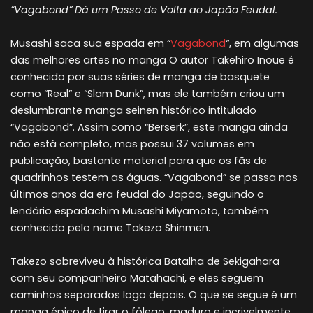
“Vagabond” Dá um Passo de Volta ao Japão Feudal.
Musashi saca sua espada em “
Vagabond
“, em algumas
das melhores artes no manga O autor Takehiro Inoue é
conhecido por suas séries de manga de basquete
como “Real” e “Slam Dunk”, mas ele também criou um
deslumbrante manga seinen histórico intitulado
“Vagabond”. Assim como “Berserk”, este manga ainda
não está completo, mas possui 37 volumes em
publicação, bastante material para que os fãs de
quadrinhos testem as águas. “Vagabond” se passa nos
últimos anos da era feudal do Japão, seguindo o
lendário espadachim Musashi Miyamoto, também
conhecido pelo nome Takezo Shinmen.
Takezo sobreviveu à histórica Batalha de Sekigahara
com seu companheiro Matahachi, e eles seguem
caminhos separados logo depois. O que se segue é um
manga épico de tirar o fôlego, maduro e incrivelmente