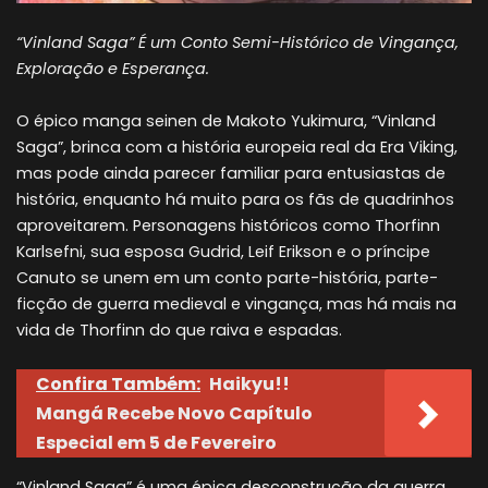
“Vinland Saga” É um Conto Semi-Histórico de Vingança,
Exploração e Esperança.
O épico manga seinen de Makoto Yukimura, “Vinland
Saga”, brinca com a história europeia real da Era Viking,
mas pode ainda parecer familiar para entusiastas de
história, enquanto há muito para os fãs de quadrinhos
aproveitarem. Personagens históricos como Thorfinn
Karlsefni, sua esposa Gudrid, Leif Erikson e o príncipe
Canuto se unem em um conto parte-história, parte-
ficção de guerra medieval e vingança, mas há mais na
vida de Thorfinn do que raiva e espadas.
Confira Também:
Haikyu!!
Mangá Recebe Novo Capítulo
Especial em 5 de Fevereiro
“Vinland Saga” é uma épica desconstrução da guerra