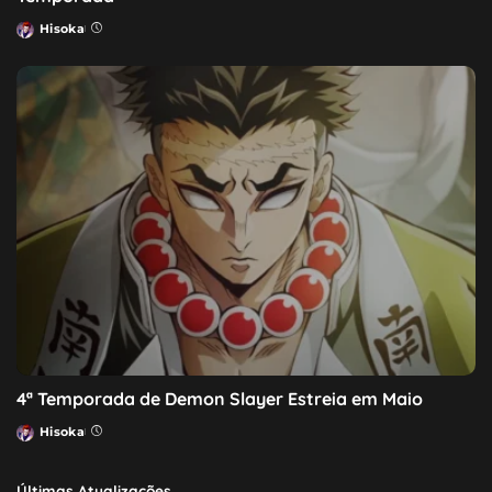
Hisoka
Posted
by
4ª Temporada de Demon Slayer Estreia em Maio
Hisoka
Posted
by
Últimas Atualizações